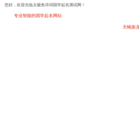
您好，欢迎光临太极鱼诗词国学起名测试网！
专业智能的国学起名网站
太极鱼
姓名测试
智能起名
专家起名
十二星座：
白羊座
|
金牛座
|
双子座
|
巨蟹座
|
狮子座
|
处女座
|
天秤
十二生肖：
鼠性格
|
牛性格
|
虎性格
|
兔性格
|
龙性格
|
蛇性格
|
马性